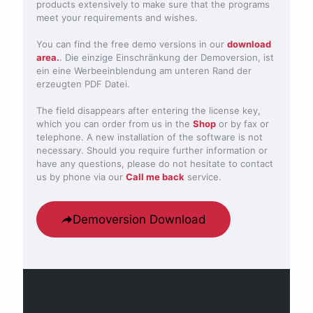
products extensively to make sure that the programs
meet your requirements and wishes.
You can find the free demo versions in our
download
area.
. Die einzige Einschränkung der Demoversion, ist
ein eine Werbeeinblendung am unteren Rand der
erzeugten PDF Datei.
The field disappears after entering the license key,
which you can order from us in the
Shop
or by fax or
telephone. A new installation of the software is not
necessary. Should you require further information or
have any questions, please do not hesitate to contact
us by phone via our
Call me back
service.
Demoversion Download