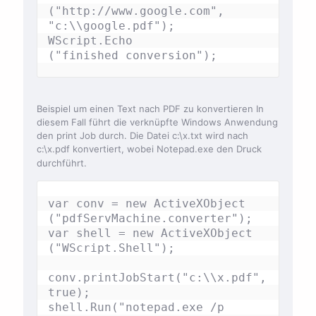
("http://www.google.com", 
"c:\\google.pdf");

WScript.Echo

("finished conversion");
Beispiel um einen Text nach PDF zu konvertieren In
diesem Fall führt die verknüpfte Windows Anwendung
den print Job durch. Die Datei c:\x.txt wird nach
c:\x.pdf konvertiert, wobei Notepad.exe den Druck
durchführt.
var conv = new ActiveXObject

("pdfServMachine.converter");

var shell = new ActiveXObject

("WScript.Shell");

conv.printJobStart("c:\\x.pdf", 
true);

shell.Run("notepad.exe /p 