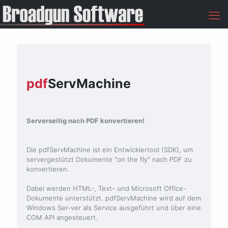
pdf
ServMachine
Serverseitig nach PDF konvertieren!
Die pdfServMachine ist ein Entwicklertool (SDK), um
servergestützt Dokumente "on the fly" nach PDF zu
konvertieren.
Dabei werden HTML-, Text- und Microsoft Office-
Dokumente unterstützt. pdfServMachine wird auf dem
Windows Ser-ver als Service ausgeführt und über eine
COM API angesteuert.