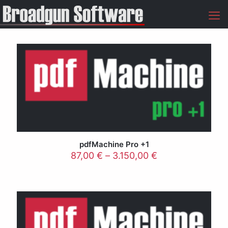
pdfMachine Pro +1
87,00
€
–
3.150,00
€