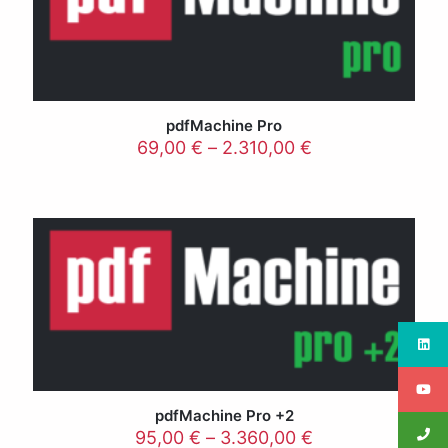
pdfMachine Pro
69,00
€
–
2.310,00
€
pdfMachine Pro +2
95,00
€
–
3.360,00
€