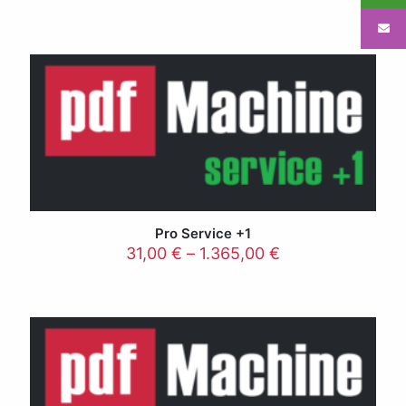
Pro Service +1
31,00
€
–
1.365,00
€